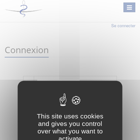
Se connecter
Connexion
Mot de passe oublié ?
Je crée mon compte
This site uses cookies
Connexion
and gives you control
over what you want to
activate