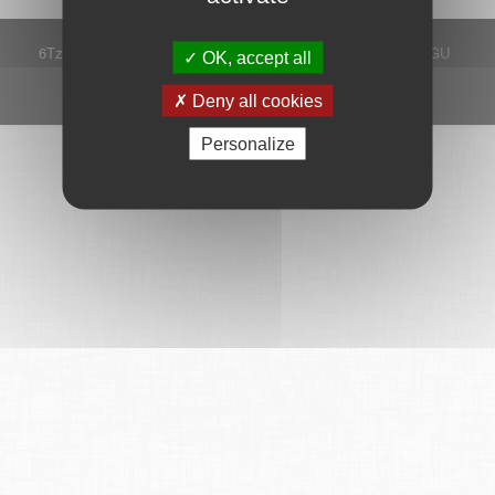
6Tzen ©2015 - Tous droits réservés
Mentions légales
CGU
OK, accept all
Plan du site
FAQ
Contact
Ce service est proposé par
6Tzen
.
Deny all cookies
Personalize