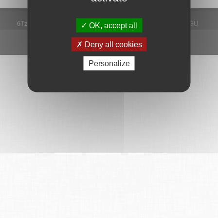
6Tzen ©2015 - Tous droits réservés
Mentions légales
CGU
OK, accept all
Plan du site
FAQ
Contact
Ce service est proposé par
6Tzen
.
Deny all cookies
Personalize