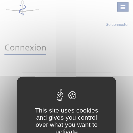
Se connecter
Connexion
Mot de passe oublié ?
Je crée mon compte
This site uses cookies
Connexion
and gives you control
over what you want to
activate