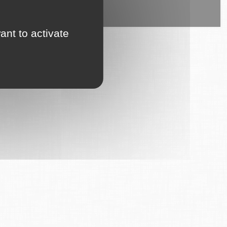
ice est proposé par
6Tzen
.
ant to activate