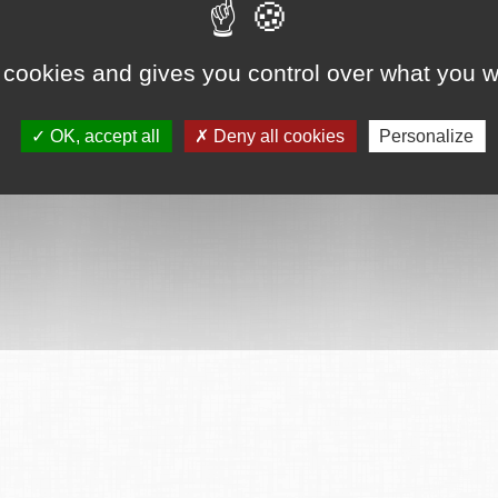
ervés
Mentions légales
CGU
Plan du site
FAQ
Contact
Ce serv
 cookies and gives you control over what you w
OK, accept all
Deny all cookies
Personalize