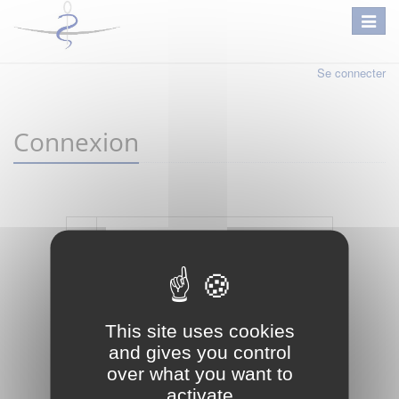
Se connecter
Connexion
Mot de passe oublié ?
Je crée mon compte
This site uses cookies
Connexion
and gives you control
over what you want to
activate