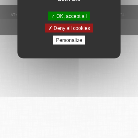
6Tzen ©2015 - Tous droits réservés
Mentions légales
CGU
OK, accept all
Plan du site
FAQ
Contact
Ce service est proposé par
6Tzen
.
Deny all cookies
Personalize