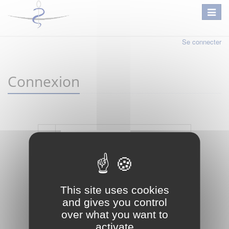
Se connecter
Connexion
Mot de passe oublié ?
Je crée mon compte
This site uses cookies
Connexion
and gives you control
over what you want to
activate