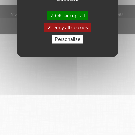
6Tzen ©2015 - Tous droits réservés
Mentions légales
CGU
OK, accept all
Plan du site
FAQ
Contact
Ce service est proposé par
6Tzen
.
Deny all cookies
Personalize