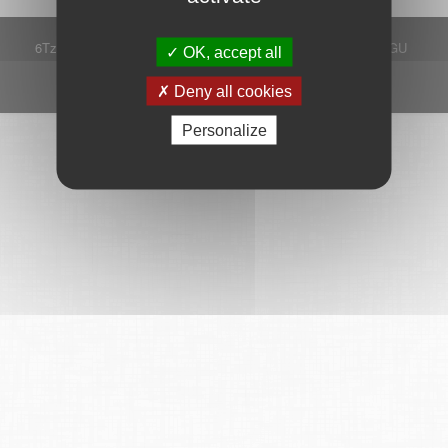
6Tzen ©2015 - Tous droits réservés
Mentions légales
CGU
OK, accept all
Plan du site
FAQ
Contact
Ce service est proposé par
6Tzen
.
Deny all cookies
Personalize