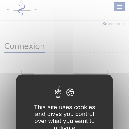
Se connecter
Connexion
Mot de passe oublié ?
Je crée mon compte
This site uses cookies
Connexion
and gives you control
over what you want to
activate