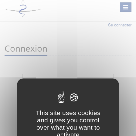
Se connecter
Connexion
Mot de passe oublié ?
Je crée mon compte
This site uses cookies
Connexion
and gives you control
over what you want to
activate