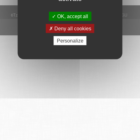
6Tzen ©2015 - Tous droits réservés
Mentions légales
CGU
OK, accept all
Plan du site
FAQ
Contact
Ce service est proposé par
6Tzen
.
Deny all cookies
Personalize