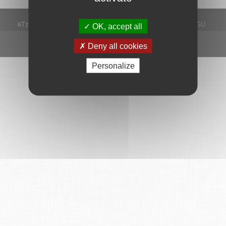
6Tzen ©2015 - Tous droits réservés
Mentions légales
CGU
OK, accept all
Plan du site
FAQ
Contact
Ce service est proposé par
6Tzen
.
Deny all cookies
Personalize