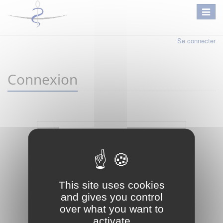
Se connecter
Connexion
Mot de passe oublié ?
Je crée mon compte
This site uses cookies
Connexion
and gives you control
over what you want to
activate