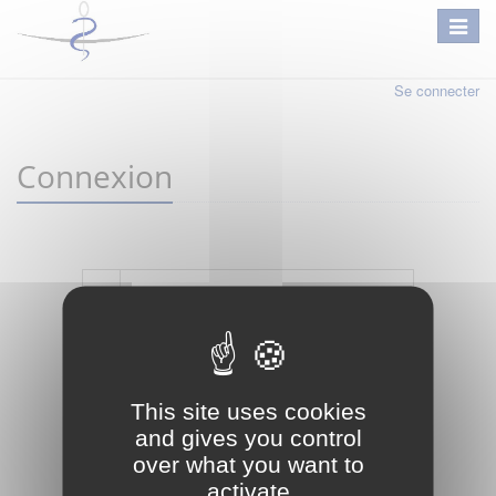
Se connecter
Connexion
Mot de passe oublié ?
Je crée mon compte
This site uses cookies
Connexion
and gives you control
over what you want to
activate