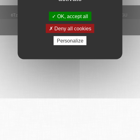
6Tzen ©2015 - Tous droits réservés
Mentions légales
CGU
OK, accept all
Plan du site
FAQ
Contact
Ce service est proposé par
6Tzen
.
Deny all cookies
Personalize