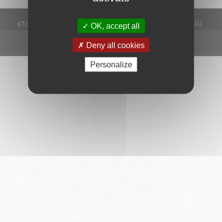
6Tzen ©2015 - Tous droits réservés
Mentions légales
CGU
OK, accept all
Plan du site
FAQ
Contact
Ce service est proposé par
6Tzen
.
Deny all cookies
Personalize