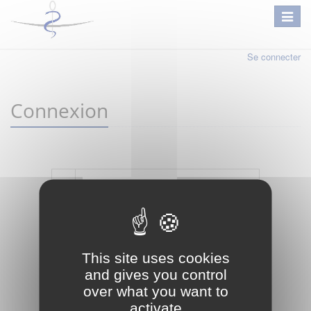
Se connecter
Connexion
Mot de passe oublié ?
Je crée mon compte
This site uses cookies
Connexion
and gives you control
over what you want to
activate