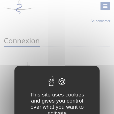
Se connecter
Connexion
Mot de passe oublié ?
Je crée mon compte
This site uses cookies
Connexion
and gives you control
over what you want to
activate