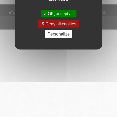
6Tzen ©2015 - Tous droits réservés
Mentions légales
CGU
OK, accept all
Plan du site
FAQ
Contact
Ce service est proposé par
6Tzen
.
Deny all cookies
Personalize