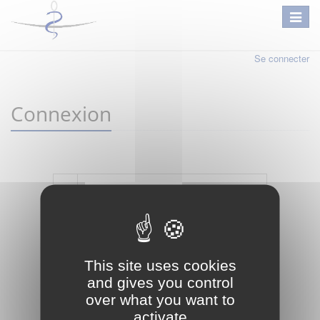
Se connecter
Connexion
Mot de passe oublié ?
Je crée mon compte
This site uses cookies
Connexion
and gives you control
over what you want to
activate