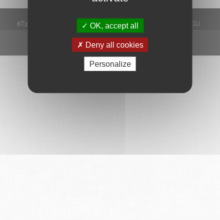
6Tzen ©2015 - Tous droits réservés
Mentions légales
CGU
OK, accept all
Plan du site
FAQ
Contact
Ce service est proposé par
6Tzen
.
Deny all cookies
Personalize