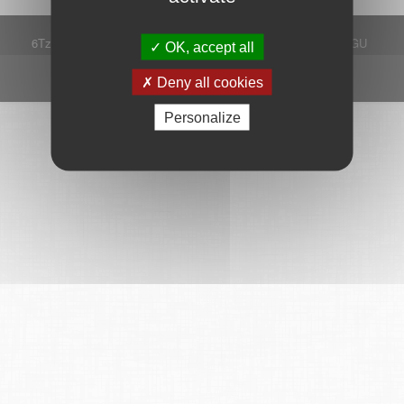
6Tzen ©2015 - Tous droits réservés
Mentions légales
CGU
OK, accept all
Plan du site
FAQ
Contact
Ce service est proposé par
6Tzen
.
Deny all cookies
Personalize