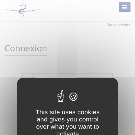
Se connecter
Connexion
Mot de passe oublié ?
Je crée mon compte
This site uses cookies
Connexion
and gives you control
over what you want to
activate