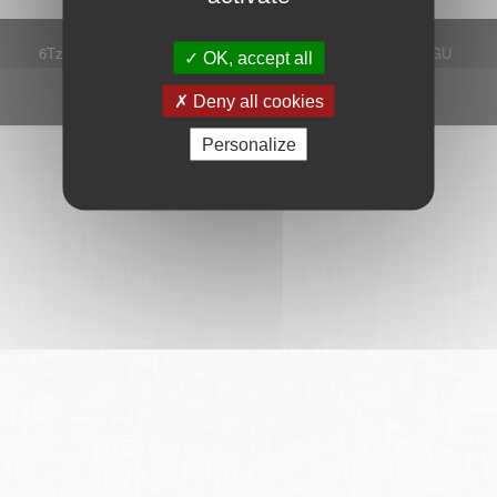
6Tzen ©2015 - Tous droits réservés
Mentions légales
CGU
OK, accept all
Plan du site
FAQ
Contact
Ce service est proposé par
6Tzen
.
Deny all cookies
Personalize