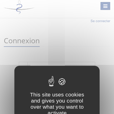
Se connecter
Connexion
Mot de passe oublié ?
Je crée mon compte
This site uses cookies
Connexion
and gives you control
over what you want to
activate