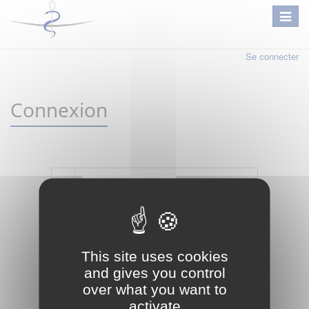
Se connecter
Connexion
Mot de passe oublié ?
Je crée mon compte
This site uses cookies
Connexion
and gives you control
over what you want to
activate