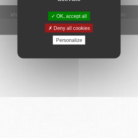
6Tzen ©2015 - Tous droits réservés
Mentions légales
CGU
OK, accept all
Plan du site
FAQ
Contact
Ce service est proposé par
6Tzen
.
Deny all cookies
Personalize