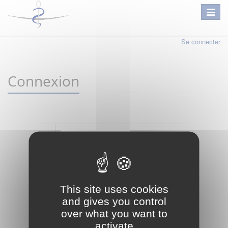
Se connecter
Connexion
Mot de passe oublié ?
Je crée mon compte
This site uses cookies
Connexion
and gives you control
over what you want to
activate