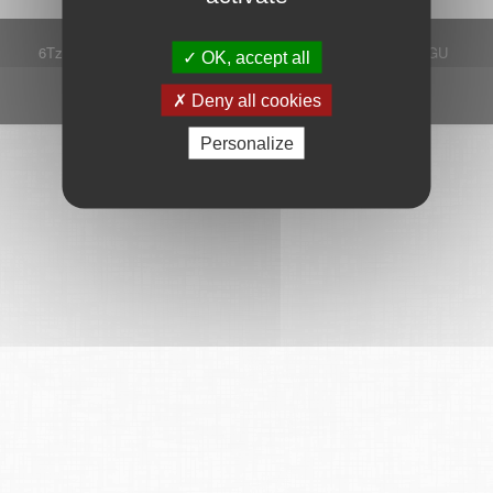
6Tzen ©2015 - Tous droits réservés
Mentions légales
CGU
OK, accept all
Plan du site
FAQ
Contact
Ce service est proposé par
6Tzen
.
Deny all cookies
Personalize