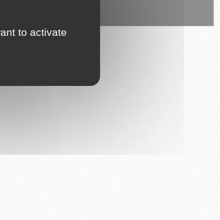
ice est proposé par
6Tzen
.
ant to activate