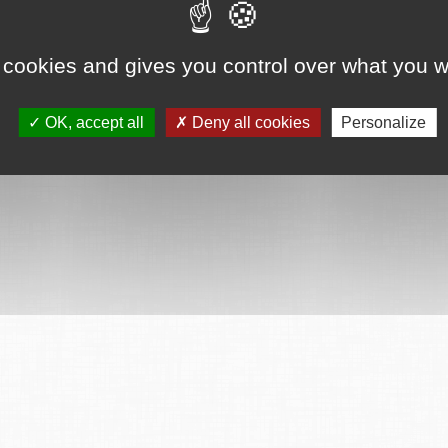
ervés
Mentions légales
CGU
Plan du site
FAQ
Contact
Ce serv
 cookies and gives you control over what you w
OK, accept all
Deny all cookies
Personalize