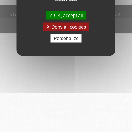
6Tzen ©2015 - Tous droits réservés
Mentions légales
CGU
OK, accept all
Plan du site
FAQ
Contact
Ce service est proposé par
6Tzen
.
Deny all cookies
Personalize