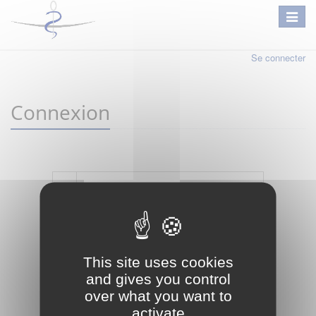
Se connecter
Connexion
Mot de passe oublié ?
Je crée mon compte
This site uses cookies
Connexion
and gives you control
over what you want to
activate