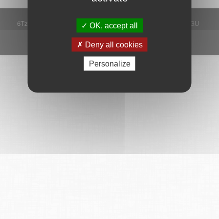
6Tzen ©2015 - Tous droits réservés
Mentions légales
CGU
OK, accept all
Plan du site
FAQ
Contact
Ce service est proposé par
6Tzen
.
Deny all cookies
Personalize