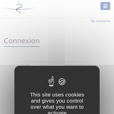
Se connecter
Connexion
Mot de passe oublié ?
Je crée mon compte
This site uses cookies
Connexion
and gives you control
over what you want to
activate