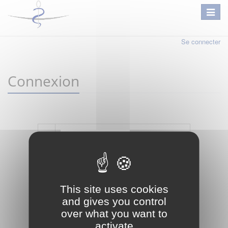
Se connecter
Connexion
Mot de passe oublié ?
Je crée mon compte
This site uses cookies
Connexion
and gives you control
over what you want to
activate