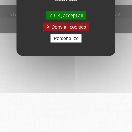
6Tzen ©2015 - Tous droits réservés
Mentions légales
CGU
OK, accept all
Plan du site
FAQ
Contact
Ce service est proposé par
6Tzen
.
Deny all cookies
Personalize