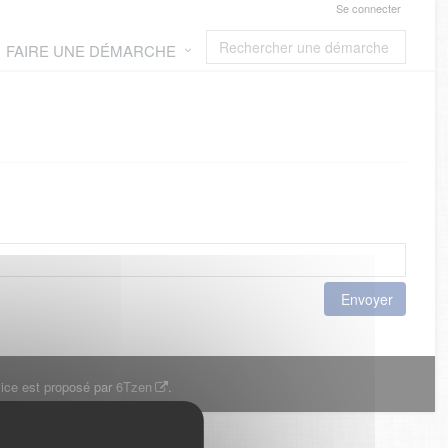
Se connecter
FAIRE UNE DÉMARCHE
Envoyer
ice est proposé par
6Tzen
.