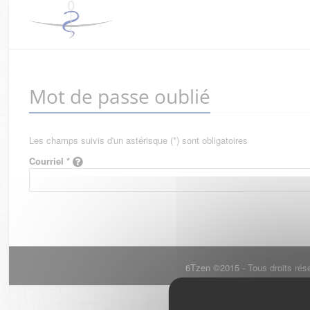
Mot de passe oublié
Les champs suivis d'un astérisque (*) sont obligatoires
Courriel *
6Tzen ©2015 - Tous droits rés