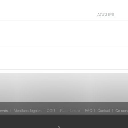
ACCUEIL
ervés
Mentions légales
CGU
Plan du site
FAQ
Contact
Ce serv