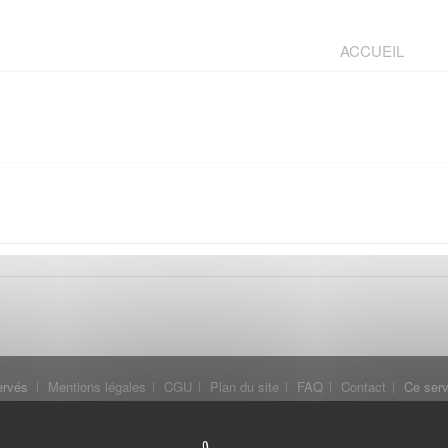
ACCUEIL
ervés
Mentions légales
CGU
Plan du site
FAQ
Contact
Ce serv