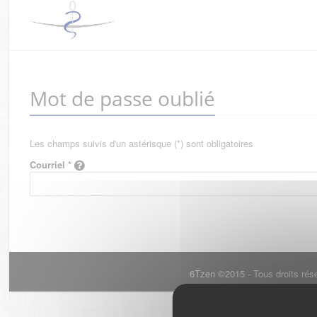
Mot de passe oublié
Les champs suivis d'un astérisque (*) sont obligatoires
Courriel *
6Tzen ©2015 - Tous droits rés