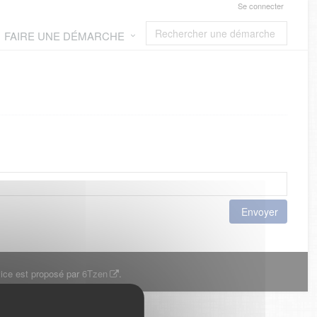
Se connecter
FAIRE UNE DÉMARCHE
Envoyer
ice est proposé par
6Tzen
.