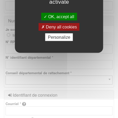
activate
OK, accept all
Numéros d'identification
Deny all cookies
Je souhaite créer un compte *
Médecin
Etudiant
Personalize
N° RPPS *
N° identifiant départemental *
Conseil départemental de rattachement *
Identifiant de connexion
Courriel *