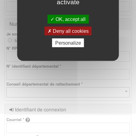
activate
OK, accept all
Numéros d'identification
Deny all cookies
Je souhaite créer un compte *
Médecin
Etudiant
Personalize
N° RPPS *
N° identifiant départemental *
Conseil départemental de rattachement *
Identifiant de connexion
Courriel *