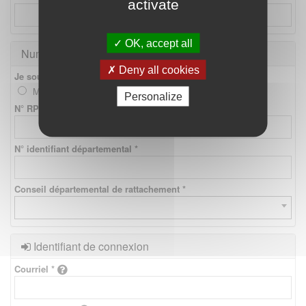
activate
OK, accept all
Numéros d'identification
Deny all cookies
Je souhaite créer un compte *
Médecin
Etudiant
Personalize
N° RPPS *
N° identifiant départemental *
Conseil départemental de rattachement *
Identifiant de connexion
Courriel *