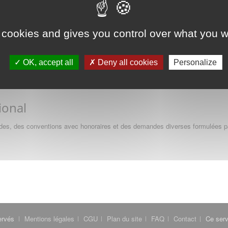
'une activité médicale libérale pendant une période de remplacement - PRO
ion après remplacement - PROFESSIONNEL
 cabinet par un médecin - PROFESSIONNEL
 cookies and gives you control over what you w
PROFESSIONNEL
 assister par un médecin - PROFESSIONNEL
dans une unité mobile - PROFESSIONNEL
OK, accept all
Deny all cookies
Personalize
euble où exerce un médecin de même discipline - PROFESSIONNEL
ional
udes, des conventions avec honoraires et des demandes diverses formulées pa
ervés
Mentions légales
CGU
Plan du site
FAQ
Contact
Ce serv