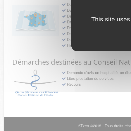
Demande d'autorisation d'exercice d
Demande d'autorisation d'installat
Demande d'autorisation de tenue de
This site uses
Demande d'exemption de garde - 
Demande d’autorisation de se faire
Demande d’autorisation d’exercice 
Demande d’installation dans un imm
Fiche de signalement d'agression
Démarches destinées au Conseil Nat
Demande d'avis en hospitalité, en ét
Libre prestation de services
Recours
6Tzen ©2015 - Tous droits rés