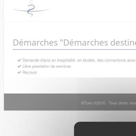
Démarches "Démarches destiné
Demande d'avis en hospitalité, en études, des conventions avec
Libre prestation de services
Recours
6Tzen ©2015 - Tous droits rés