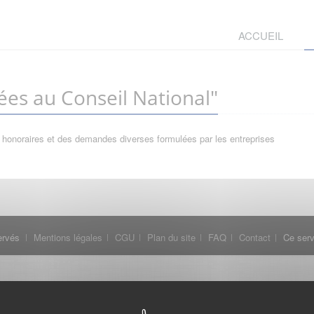
ACCUEIL
es au Conseil National"
 honoraires et des demandes diverses formulées par les entreprises
ervés
Mentions légales
CGU
Plan du site
FAQ
Contact
Ce serv