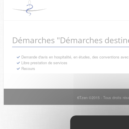
Démarches "Démarches destiné
Demande d'avis en hospitalité, en études, des conventions avec
Libre prestation de services
Recours
6Tzen ©2015 - Tous droits rés