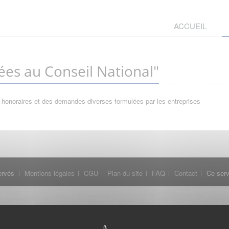
ACCUEIL
es au Conseil National"
 honoraires et des demandes diverses formulées par les entreprises
ervés
Mentions légales
CGU
Plan du site
FAQ
Contact
Ce serv