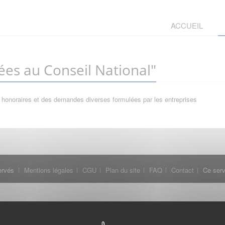
ACCUEIL
es au Conseil National"
 honoraires et des demandes diverses formulées par les entreprises
ervés
Mentions légales
CGU
Plan du site
FAQ
Contact
Ce serv