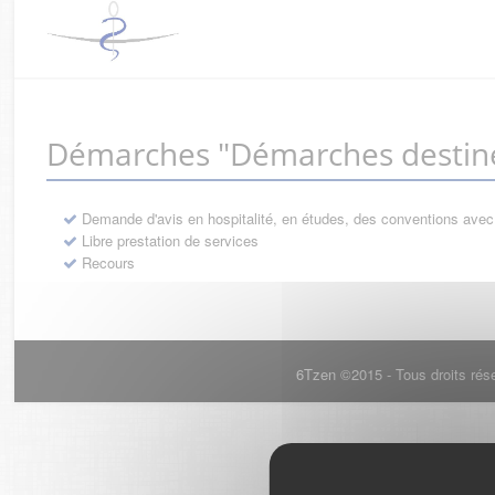
Démarches "Démarches destiné
Demande d'avis en hospitalité, en études, des conventions avec
Libre prestation de services
Recours
6Tzen ©2015 - Tous droits rés