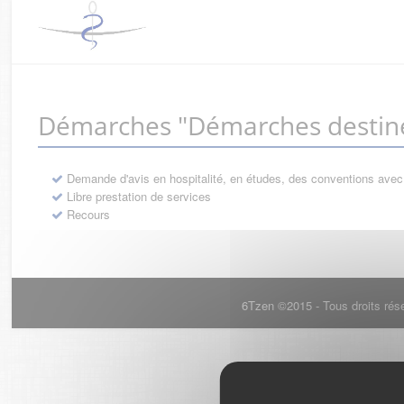
Démarches "Démarches destiné
Demande d'avis en hospitalité, en études, des conventions avec
Libre prestation de services
Recours
6Tzen ©2015 - Tous droits rés