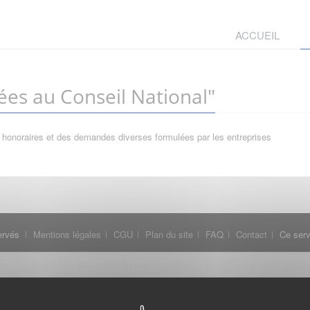
ACCUEIL
es au Conseil National"
 honoraires et des demandes diverses formulées par les entreprises
ervés
Mentions légales
CGU
Plan du site
FAQ
Contact
Ce serv