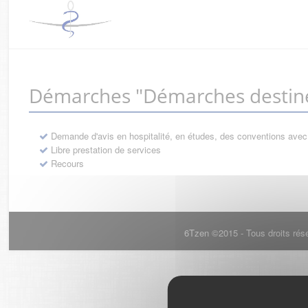
Démarches "Démarches destiné
Demande d'avis en hospitalité, en études, des conventions avec
Libre prestation de services
Recours
6Tzen ©2015 - Tous droits rés