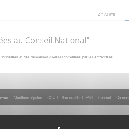
ACCUEIL
es au Conseil National"
 honoraires et des demandes diverses formulées par les entreprises
ervés
Mentions légales
CGU
Plan du site
FAQ
Contact
Ce serv