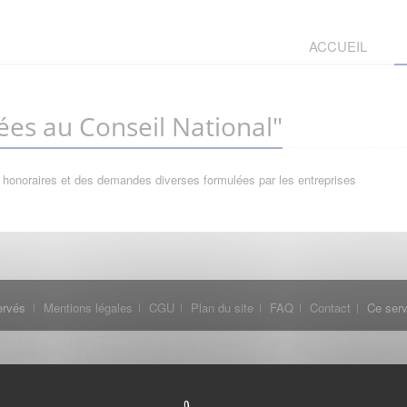
ACCUEIL
es au Conseil National"
 honoraires et des demandes diverses formulées par les entreprises
ervés
Mentions légales
CGU
Plan du site
FAQ
Contact
Ce serv