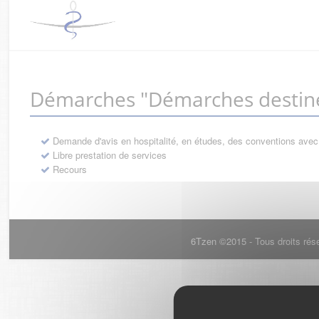
Démarches "Démarches destiné
Demande d'avis en hospitalité, en études, des conventions avec
Libre prestation de services
Recours
6Tzen ©2015 - Tous droits rés