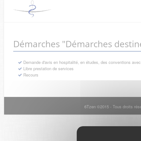
Démarches "Démarches destiné
Demande d'avis en hospitalité, en études, des conventions avec
Libre prestation de services
Recours
6Tzen ©2015 - Tous droits rés