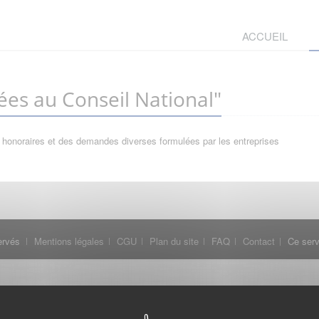
ACCUEIL
es au Conseil National"
 honoraires et des demandes diverses formulées par les entreprises
ervés
Mentions légales
CGU
Plan du site
FAQ
Contact
Ce serv