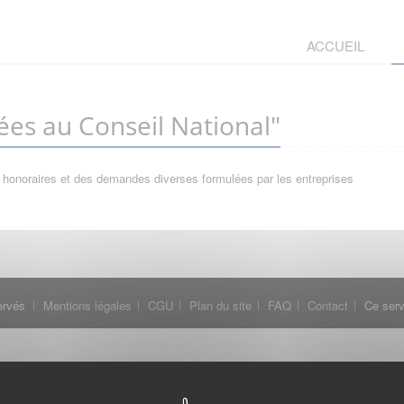
ACCUEIL
es au Conseil National"
 honoraires et des demandes diverses formulées par les entreprises
ervés
Mentions légales
CGU
Plan du site
FAQ
Contact
Ce serv