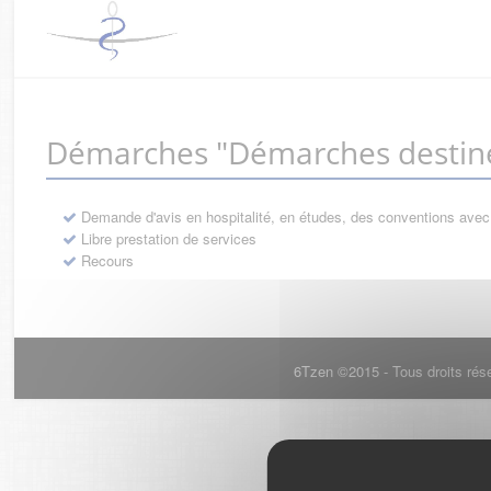
Démarches "Démarches destiné
Demande d'avis en hospitalité, en études, des conventions avec
Libre prestation de services
Recours
6Tzen ©2015 - Tous droits rés