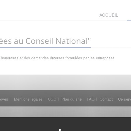
ACCUEIL
es au Conseil National"
 honoraires et des demandes diverses formulées par les entreprises
ervés
Mentions légales
CGU
Plan du site
FAQ
Contact
Ce serv