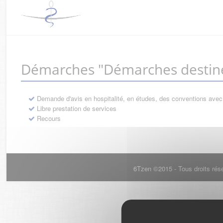
Démarches "Démarches destiné
Demande d'avis en hospitalité, en études, des conventions avec
Libre prestation de services
Recours
6Tzen ©2015 - Tous droits rés