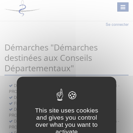
Se connecter
Démarches "Démarches
destinées aux Conseils
Départementaux"
Déclaration préalable d'ouverture d'un lieu d'exercice distinct -
PROFESSIONNEL
Demande d'exemption de garde - PROFESSIONNEL
Fiche de signalement d'agression
Demande d’autorisation de se faire assister par un médecin -
This site uses cookies
PROFESSIONNEL
and gives you control
Demande d'autorisation de tenue de cabinet par un médecin -
over what you want to
PROFESSIONNEL
activate
Demande d’autorisation d’exercice dans une unité mobile -