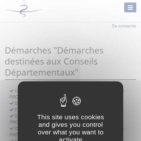
Se connecter
Démarches "Démarches
destinées aux Conseils
Départementaux"
Déclaration préalable d'ouverture d'un lieu d'exercice distinct -
PROFESSIONNEL
Demande d'exemption de garde - PROFESSIONNEL
Fiche de signalement d'agression
Demande d’autorisation de se faire assister par un médecin -
This site uses cookies
PROFESSIONNEL
and gives you control
Demande d'autorisation de tenue de cabinet par un médecin -
over what you want to
PROFESSIONNEL
activate
Demande d’autorisation d’exercice dans une unité mobile -