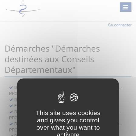
Se connecter
Démarches "Démarches
destinées aux Conseils
Départementaux"
Déclaration préalable d'ouverture d'un lieu d'exercice distinct -
PROFESSIONNEL
Demande d'exemption de garde - PROFESSIONNEL
Fiche de signalement d'agression
Demande d’autorisation de se faire assister par un médecin -
This site uses cookies
PROFESSIONNEL
and gives you control
Demande d'autorisation de tenue de cabinet par un médecin -
over what you want to
PROFESSIONNEL
activate
Demande d’autorisation d’exercice dans une unité mobile -