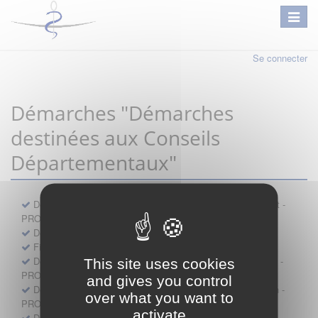
Se connecter
Démarches "Démarches
destinées aux Conseils
Départementaux"
Déclaration préalable d'ouverture d'un lieu d'exercice distinct -
PROFESSIONNEL
Demande d'exemption de garde - PROFESSIONNEL
Fiche de signalement d'agression
Demande d’autorisation de se faire assister par un médecin -
This site uses cookies
PROFESSIONNEL
and gives you control
Demande d'autorisation de tenue de cabinet par un médecin -
over what you want to
PROFESSIONNEL
activate
Demande d’autorisation d’exercice dans une unité mobile -