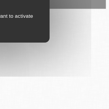
ice est proposé par
6Tzen
.
ant to activate