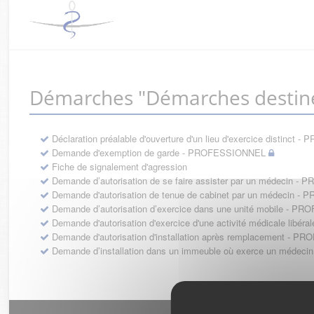
Démarches "Démarches destin
Déclaration préalable d'ouverture d'un lieu d'exercice distinc
Demande d'exemption de garde - PROFESSIONNEL
Fiche de signalement d'agression
Demande d’autorisation de se faire assister par un médecin 
Demande d'autorisation de tenue de cabinet par un médecin 
Demande d’autorisation d’exercice dans une unité mobile - 
Demande d'autorisation d'exercice d'une activité médicale li
Demande d'autorisation d'installation après remplacement - 
Demande d’installation dans un immeuble où exerce un médec