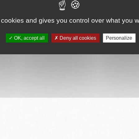
ervés
Mentions légales
CGU
Plan du site
FAQ
Contact
Ce serv
 cookies and gives you control over what you w
OK, accept all
Deny all cookies
Personalize