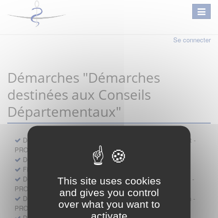
Se connecter
Démarches "Démarches
destinées aux Conseils
Départementaux"
Déclaration préalable d'ouverture d'un lieu d'exercice distinct -
PROFESSIONNEL
Demande d'exemption de garde - PROFESSIONNEL
Fiche de signalement d'agression
Demande d’autorisation de se faire assister par un médecin -
This site uses cookies
PROFESSIONNEL
and gives you control
Demande d'autorisation de tenue de cabinet par un médecin -
over what you want to
PROFESSIONNEL
activate
Demande d’autorisation d’exercice dans une unité mobile -