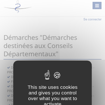
Se connecter
Démarches "Démarches
destinées aux Conseils
Départementaux"
Déclaration préalable d'ouverture d'un lieu d'exercice distinct -
PROFESSIONNEL
Demande d'exemption de garde - PROFESSIONNEL
Fiche de signalement d'agression
Demande d’autorisation de se faire assister par un médecin -
This site uses cookies
PROFESSIONNEL
and gives you control
Demande d'autorisation de tenue de cabinet par un médecin -
over what you want to
PROFESSIONNEL
activate
Demande d’autorisation d’exercice dans une unité mobile -