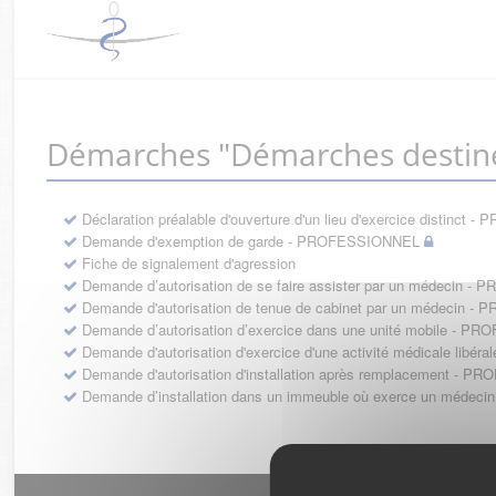
Démarches "Démarches destin
Déclaration préalable d'ouverture d'un lieu d'exercice distinc
Demande d'exemption de garde - PROFESSIONNEL
Fiche de signalement d'agression
Demande d’autorisation de se faire assister par un médecin 
Demande d'autorisation de tenue de cabinet par un médecin 
Demande d’autorisation d’exercice dans une unité mobile - 
Demande d'autorisation d'exercice d'une activité médicale li
Demande d'autorisation d'installation après remplacement - 
Demande d’installation dans un immeuble où exerce un médec