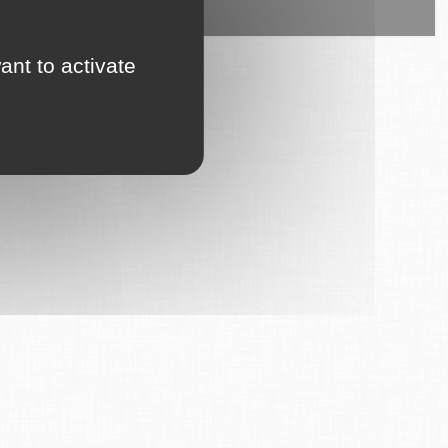
ice est proposé par
6Tzen
.
ant to activate