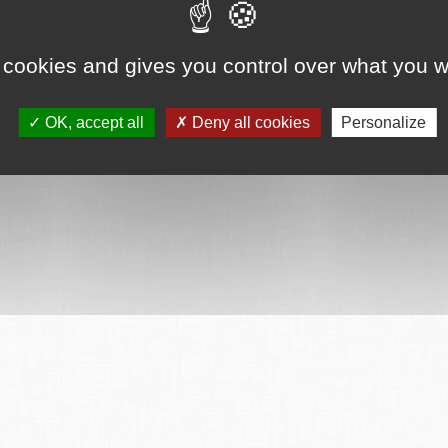
ervés
Mentions légales
CGU
Plan du site
FAQ
Contact
Ce serv
 cookies and gives you control over what you w
OK, accept all
Deny all cookies
Personalize