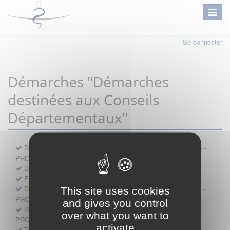
Se connecter
Démarches "Démarches
destinées aux Conseils
Départementaux"
Déclaration préalable d'ouverture d'un lieu d'exercice distinct -
PROFESSIONNEL
Demande d'exemption de garde - PROFESSIONNEL
Fiche de signalement d'agression
Demande d’autorisation de se faire assister par un médecin -
This site uses cookies
PROFESSIONNEL
and gives you control
Demande d'autorisation de tenue de cabinet par un médecin -
over what you want to
PROFESSIONNEL
activate
Demande d’autorisation d’exercice dans une unité mobile -