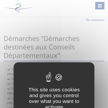
Se connecter
Démarches "Démarches
destinées aux Conseils
Départementaux"
Déclaration préalable d'ouverture d'un lieu d'exercice distinct -
PROFESSIONNEL
Demande d'exemption de garde - PROFESSIONNEL
Fiche de signalement d'agression
Demande d’autorisation de se faire assister par un médecin -
This site uses cookies
PROFESSIONNEL
and gives you control
Demande d'autorisation de tenue de cabinet par un médecin -
over what you want to
PROFESSIONNEL
activate
Demande d’autorisation d’exercice dans une unité mobile -