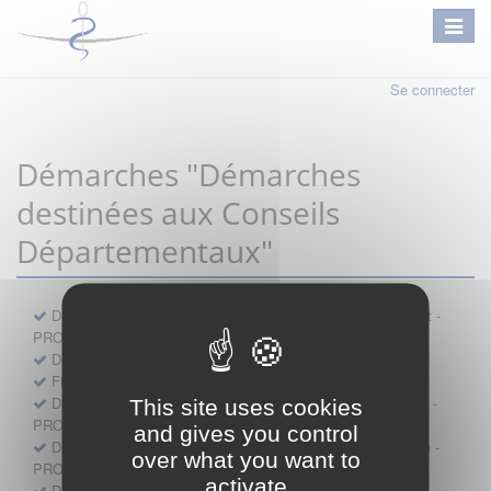
Se connecter
Démarches "Démarches
destinées aux Conseils
Départementaux"
Déclaration préalable d'ouverture d'un lieu d'exercice distinct -
PROFESSIONNEL
Demande d'exemption de garde - PROFESSIONNEL
Fiche de signalement d'agression
Demande d’autorisation de se faire assister par un médecin -
This site uses cookies
PROFESSIONNEL
and gives you control
Demande d'autorisation de tenue de cabinet par un médecin -
over what you want to
PROFESSIONNEL
activate
Demande d’autorisation d’exercice dans une unité mobile -