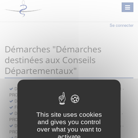
Se connecter
Démarches "Démarches
destinées aux Conseils
Départementaux"
Déclaration préalable d'ouverture d'un lieu d'exercice distinct -
PROFESSIONNEL
Demande d'exemption de garde - PROFESSIONNEL
Fiche de signalement d'agression
Demande d’autorisation de se faire assister par un médecin -
This site uses cookies
PROFESSIONNEL
and gives you control
Demande d'autorisation de tenue de cabinet par un médecin -
over what you want to
PROFESSIONNEL
activate
Demande d’autorisation d’exercice dans une unité mobile -