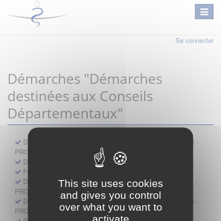
Se connecter
Démarches "Démarches
destinées aux Conseils
Départementaux"
Déclaration préalable d'ouverture d'un lieu d'exercice distinct -
PROFESSIONNEL
Demande d'exemption de garde - PROFESSIONNEL
Fiche de signalement d'agression
Demande d’autorisation de se faire assister par un médecin -
This site uses cookies
PROFESSIONNEL
and gives you control
Demande d'autorisation de tenue de cabinet par un médecin -
over what you want to
PROFESSIONNEL
activate
Demande d’autorisation d’exercice dans une unité mobile -