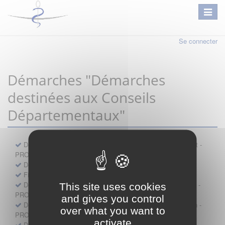
Se connecter
Démarches "Démarches
destinées aux Conseils
Départementaux"
Déclaration préalable d'ouverture d'un lieu d'exercice distinct -
PROFESSIONNEL
Demande d'exemption de garde - PROFESSIONNEL
Fiche de signalement d'agression
Demande d’autorisation de se faire assister par un médecin -
This site uses cookies
PROFESSIONNEL
and gives you control
Demande d'autorisation de tenue de cabinet par un médecin -
over what you want to
PROFESSIONNEL
activate
Demande d’autorisation d’exercice dans une unité mobile -