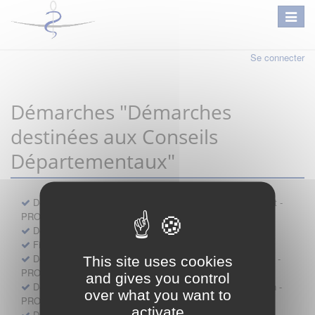
Se connecter
Démarches "Démarches
destinées aux Conseils
Départementaux"
Déclaration préalable d'ouverture d'un lieu d'exercice distinct -
PROFESSIONNEL
Demande d'exemption de garde - PROFESSIONNEL
Fiche de signalement d'agression
Demande d’autorisation de se faire assister par un médecin -
This site uses cookies
PROFESSIONNEL
and gives you control
Demande d'autorisation de tenue de cabinet par un médecin -
over what you want to
PROFESSIONNEL
activate
Demande d’autorisation d’exercice dans une unité mobile -